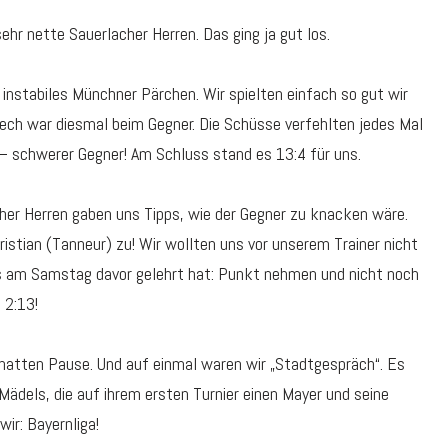
ehr nette Sauerlacher Herren. Das ging ja gut los.
 instabiles Münchner Pärchen. Wir spielten einfach so gut wir
ech war diesmal beim Gegner. Die Schüsse verfehlten jedes Mal
– schwerer Gegner! Am Schluss stand es 13:4 für uns.
her Herren gaben uns Tipps, wie der Gegner zu knacken wäre.
stian (Tanneur) zu! Wir wollten uns vor unserem Trainer nicht
s am Samstag davor gelehrt hat: Punkt nehmen und nicht noch
 2:13!
r hatten Pause. Und auf einmal waren wir „Stadtgespräch“. Es
Mädels, die auf ihrem ersten Turnier einen Mayer und seine
ir: Bayernliga!