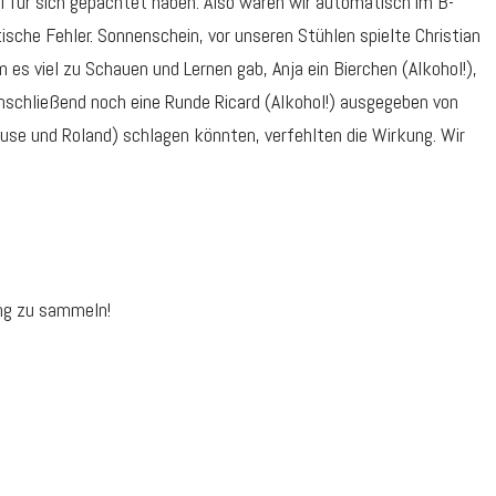
l für sich gepachtet haben. Also waren wir automatisch im B-
sche Fehler. Sonnenschein, vor unseren Stühlen spielte Christian
es viel zu Schauen und Lernen gab, Anja ein Bierchen (Alkohol!),
nschließend noch eine Runde Ricard (Alkohol!) ausgegeben von
Suse und Roland) schlagen könnten, verfehlten die Wirkung. Wir
ung zu sammeln!