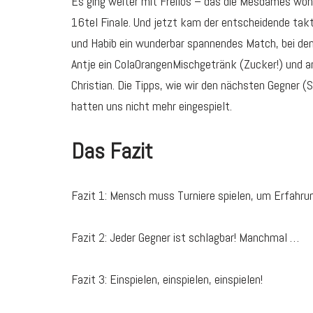
Es ging weiter mit Freilos – das die Mesdames woh
16tel Finale. Und jetzt kam der entscheidende takti
und Habib ein wunderbar spannendes Match, bei dem 
Antje ein ColaOrangenMischgetränk (Zucker!) und a
Christian. Die Tipps, wie wir den nächsten Gegner (
hatten uns nicht mehr eingespielt.
Das Fazit
Fazit 1: Mensch muss Turniere spielen, um Erfahr
Fazit 2: Jeder Gegner ist schlagbar! Manchmal …
Fazit 3: Einspielen, einspielen, einspielen!